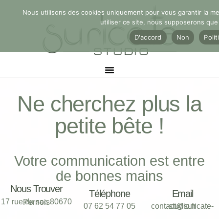
Nous utilisons des cookies uniquement pour vous garantir la mei
utiliser ce site, nous supposerons que
D'accord
Non
Poli
Ne cherchez plus la
petite bête !
Votre communication est entre
de bonnes mains
Nous Trouver
Téléphone
Email
17 rue du sac 80670 Pernois
07 62 54 77 05
contact@suricate-studio.fr